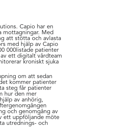
utions. Capio har en
ska mottagningar. Med
 att stötta och avlasta
örs med hjälp av Capio
0 000listade patienter
v ett digitalt vårdteam
itorerar kroniskt sjuka
ppning om att sedan
ödet kommer patienter
a steg får patienter
om hur den mer
hjälp av anhörig,
Eftergenomgången
tning och genomgång av
v ett uppföljande möte
tta utrednings- och