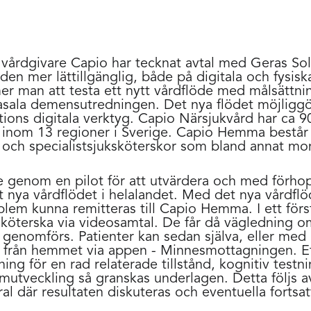
a vårdgivare Capio har tecknat avtal med Geras Sol
rden mer lättillgänglig, både på digitala och fysi
r man att testa ett nytt vårdflöde med målsättning
basala demensutredningen. Det nya flödet möjligg
ns digitala verktyg. Capio Närsjukvård har ca 90
 inom 13 regioner i Sverige. Capio Hemma består a
 och specialistsjuksköterskor som bland annat mon
genom en pilot för att utvärdera och med förho
 nya vårdflödet i helalandet. Med det nya vårdfl
em kunna remitteras till Capio Hemma. I ett först
sköterska via videosamtal. De får då vägledning 
enomförs. Patienter kan sedan själva, eller med 
 från hemmet via appen - Minnesmottagningen. 
ning för en rad relaterade tillstånd, kognitiv tes
utveckling så granskas underlagen. Detta följs a
al där resultaten diskuteras och eventuella fortsa