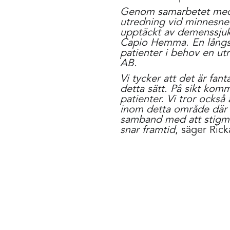
Genom samarbetet med Ge
utredning vid minnesned
upptäckt av demenssju
Capio Hemma. En långsik
patienter i behov en utr
AB.
Vi tycker att det är fa
detta sätt. På sikt komm
patienter. Vi tror också
inom detta område där p
samband med att stigma
snar framtid
, säger Ric