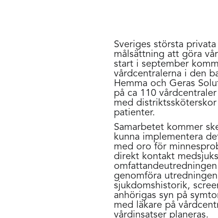
Sveriges största privat
målsättning att göra vå
start i september komme
vårdcentralerna i den 
Hemma och Geras Solutio
på ca 110 vårdcentraler
med distriktssköterskor
patienter.
Samarbetet kommer ske 
kunna implementera det
med oro för minnesprobl
direkt kontakt medsjuk
omfattandeutredningen g
genomföra utredningen
sjukdomshistorik, scree
anhörigas syn på symtom
med läkare på vårdcentr
vårdinsatser planeras.