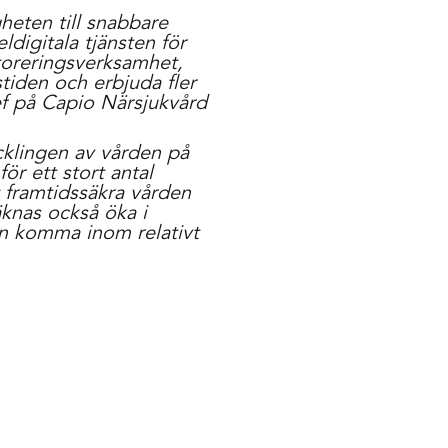
eten till snabbare
digitala tjänsten för
oreringsverksamhet,
tiden och erbjuda fler
hef på Capio Närsjukvård
ecklingen av vården på
ör ett stort antal
t framtidssäkra vården
äknas också öka i
n komma inom relativt