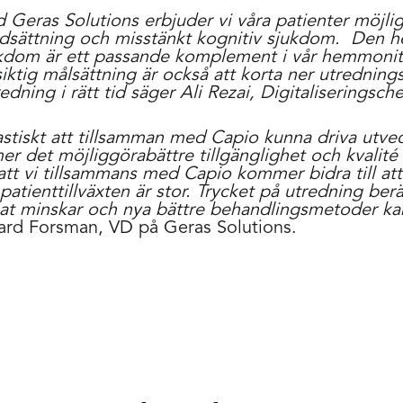
ras Solutions erbjuder vi våra patienter möjligh
sättning och misstänkt kognitiv sjukdom. Den hel
kdom är ett passande komplement i vår hemmonit
tig målsättning är också att korta ner utrednings
edning i rätt tid säger Ali Rezai, Digitaliseringsc
ntastiskt att tillsamman med Capio kunna driva utv
er det möjliggörabättre tillgänglighet och kvalité f
 att vi tillsammans med Capio kommer bidra till at
atienttillväxten är stor. Trycket på utredning ber
t minskar och nya bättre behandlingsmetoder ka
kard Forsman, VD på Geras Solutions.