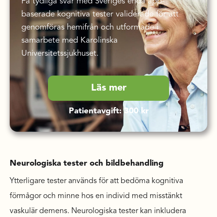
Få tydliga svar med Sveriges enda app-
baserade kognitiva tester validerade för att
genomföras hemifrån och utformade i
samarbete med Karolinska
Universitetssjukhuset.
Läs mer
Patientavgift: 300 kr
Neurologiska tester och bildbehandling
Ytterligare tester används för att bedöma kognitiva
förmågor och minne hos en individ med misstänkt
vaskulär demens. Neurologiska tester kan inkludera