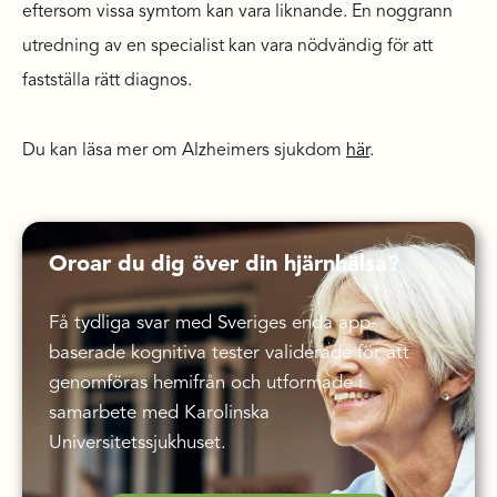
eftersom vissa symtom kan vara liknande. En noggrann
utredning av en specialist kan vara nödvändig för att
fastställa rätt diagnos.
Du kan läsa mer om Alzheimers sjukdom
här
.
Oroar du dig över din hjärnhälsa?
Få tydliga svar med Sveriges enda app-
baserade kognitiva tester validerade för att
genomföras hemifrån och utformade i
samarbete med Karolinska
Universitetssjukhuset.